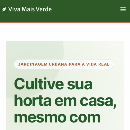
Ir
para
o
conteúdo
JARDINAGEM URBANA PARA A VIDA REAL
Cultive sua
horta em casa,
mesmo com