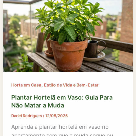
,
Horta em Casa
Estilo de Vida e Bem-Estar
Plantar Hortelã em Vaso: Guia Para
Não Matar a Muda
Darlei Rodrigues
/
12/05/2026
Aprenda a plantar hortelã em vaso no
apartamento sem que a muda seque ou