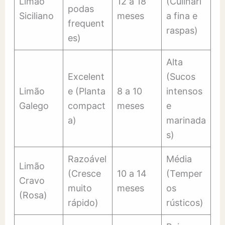
Limão
12 a 18
(Culinári
podas
Siciliano
meses
a fina e
frequent
raspas)
es)
Alta
Excelent
(Sucos
Limão
e (Planta
8 a 10
intensos
Galego
compact
meses
e
a)
marinada
s)
Razoável
Média
Limão
(Cresce
10 a 14
(Temper
Cravo
muito
meses
os
(Rosa)
rápido)
rústicos)