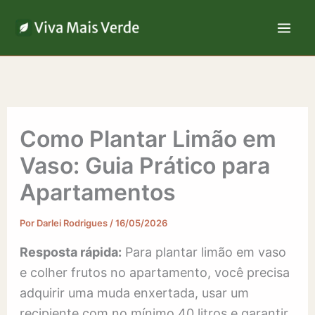
Ir
para
o
conteúdo
Como Plantar Limão em
Vaso: Guia Prático para
Apartamentos
Por
Darlei Rodrigues
/
16/05/2026
Resposta rápida:
Para plantar limão em vaso
e colher frutos no apartamento, você precisa
adquirir uma muda enxertada, usar um
recipiente com no mínimo 40 litros e garantir