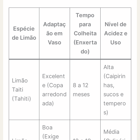
Tempo
Adaptaç
para
Nível de
Espécie
ão em
Colheita
Acidez e
de Limão
Vaso
(Enxerta
Uso
do)
Alta
Excelent
(Caipirin
Limão
e (Copa
8 a 12
has,
Taiti
arredond
meses
sucos e
(Tahiti)
ada)
tempero
s)
Boa
Média
(Exige