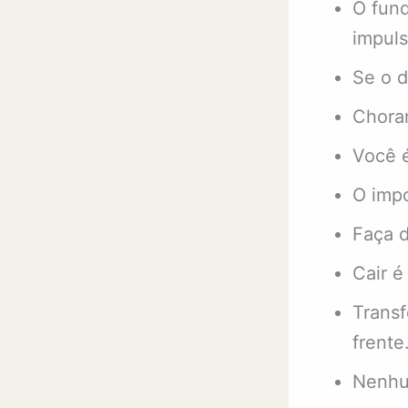
O fund
impuls
Se o d
Chorar
Você é
O impo
Faça d
Cair é
Transf
frente
Nenhu