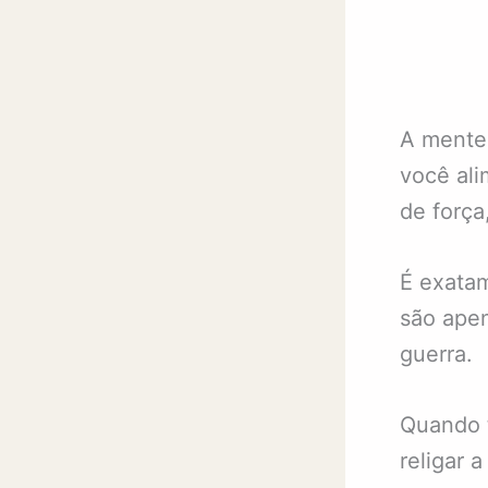
A mente 
você ali
de força
É exatam
são apen
guerra.
Quando t
religar 