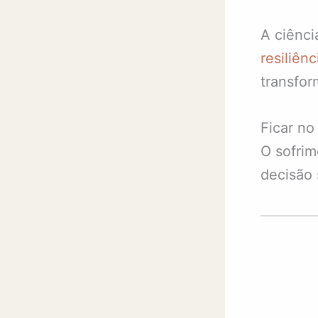
A ciênci
resiliênc
transfor
Ficar n
O sofrim
decisão 