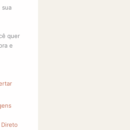
a sua
cê quer
ora e
ertar
gens
 Direto