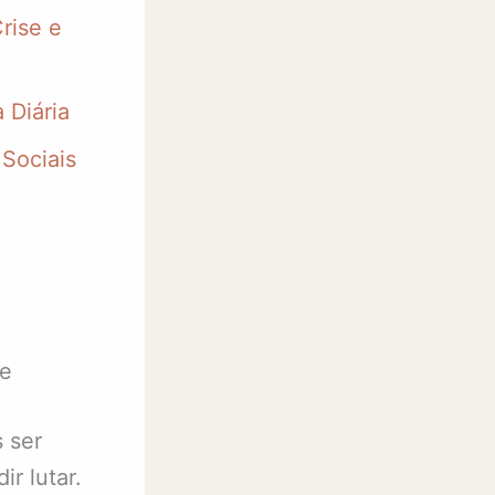
rise e
 Diária
Sociais
je
 ser
r lutar.