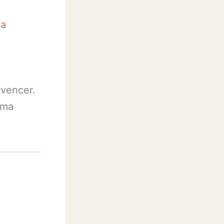
 a
vencer.
uma