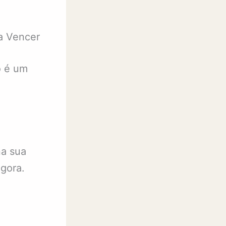
a Vencer
o é um
na sua
gora.