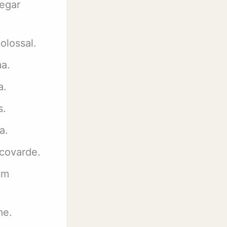
egar
olossal.
ma.
a.
s.
a.
 covarde.
em
me.