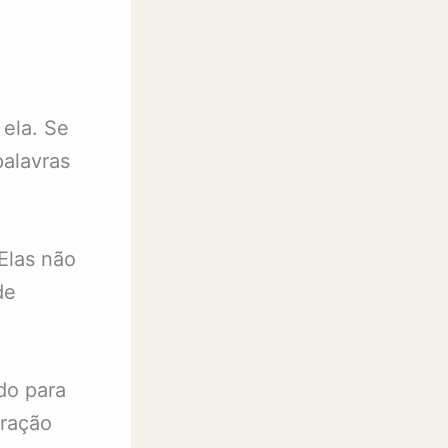
ela. Se
palavras
Elas não
de
do para
eração