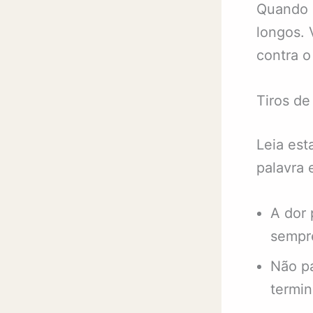
Quando o
longos. 
contra o
Tiros de
Leia est
palavra 
A dor 
sempr
Não pa
termin