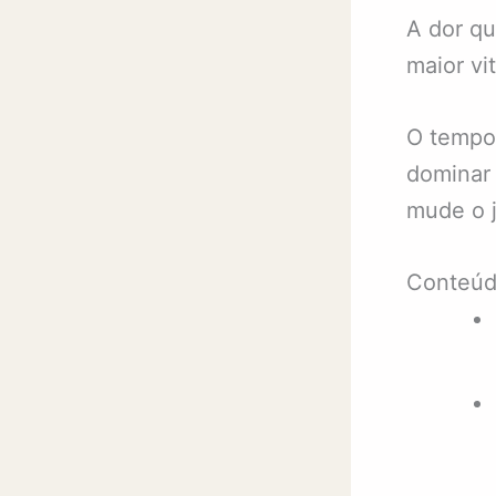
A dor qu
maior vi
O tempo 
dominar 
mude o 
Conteú