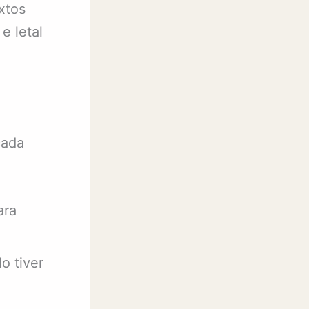
xtos
e letal
cada
ara
o tiver