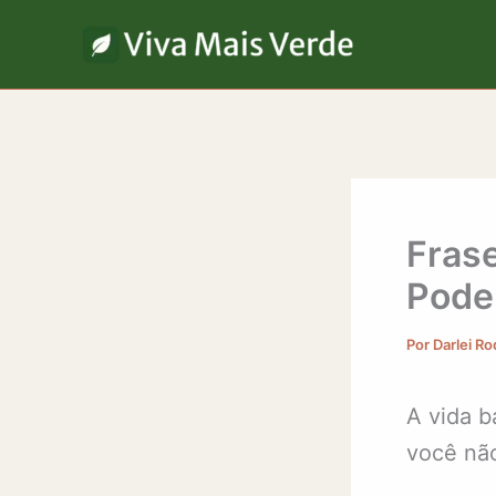
Ir
para
o
conteúdo
Fras
Pode
Por
Darlei R
A vida b
você não