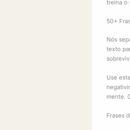
treina o
50+ Fra
Nós sepa
texto pa
sobreviv
Use esta
negativi
mente. 
Frases d